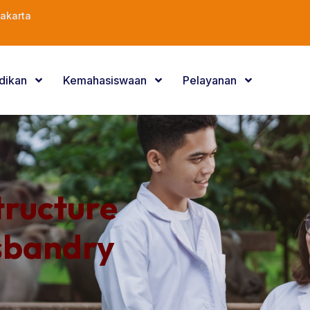
akarta
dikan
Kemahasiswaan
Pelayanan
tructure
sbandry